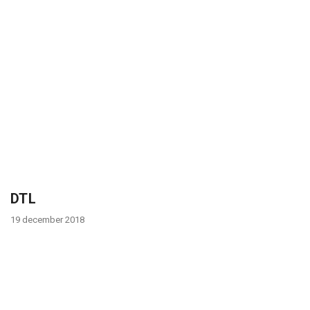
i
o
n
DTL
19 december 2018