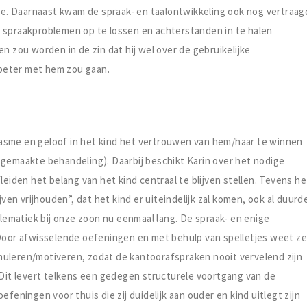
. Daarnaast kwam de spraak- en taalontwikkeling ook nog vertraag
e spraakproblemen op te lossen en achterstanden in te halen
n zou worden in de zin dat hij wel over de gebruikelijke
beter met hem zou gaan.
asme en geloof in het kind het vertrouwen van hem/haar te winnen
 gemaakte behandeling). Daarbij beschikt Karin over het nodige
leiden het belang van het kind centraal te blijven stellen. Tevens he
jven vrijhouden”, dat het kind er uiteindelijk zal komen, ook al duurd
ematiek bij onze zoon nu eenmaal lang. De spraak- en enige
 Door afwisselende oefeningen en met behulp van spelletjes weet z
muleren/motiveren, zodat de kantoorafspraken nooit vervelend zijn
 Dit levert telkens een gedegen structurele voortgang van de
feningen voor thuis die zij duidelijk aan ouder en kind uitlegt zijn