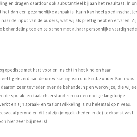
ng en dragen daardoor ook substantieel bij aan het resultaat. In o
gaat het dan een gezamenlijke aanpak is. Karin kan heel goed inschatte
naar de input van de ouders, wat wij als prettig hebben ervaren. Zij
e behandeling toe en te samen met al haar persoonlijke vaardighed
ogopediste met hart voor en inzicht in het kind en haar
heeft geleverd aan de ontwikkeling van ons kind. Zonder Karin was
jn daarom zeer tevreden over de behandeling en werkwijze, die wij e
 de spraak- en taalachterstand zijn na een nodige langdurige
erkt en zijn spraak- en taalontwikkeling is nu helemaal op niveau.
esvol afgerond en dit zal zijn (mogelijkheden in de) toekomst vast
n hier zeer blij mee is!