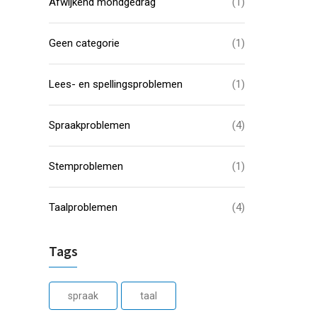
Afwijkend mondgedrag
(1)
Geen categorie
(1)
Lees- en spellingsproblemen
(1)
Spraakproblemen
(4)
Stemproblemen
(1)
Taalproblemen
(4)
Tags
spraak
taal