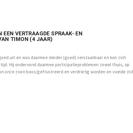
N EEN VERTRAAGDE SPRAAK- EN
AN TIMON (4 JAAR)
 goed uit en was daarmee minder (goed) verstaanbaar en kon zich
eftijd. Hij ondervond daarmee participatieproblemen zowel thuis, op
s kon onze zoon boos/gefrustreerd en verdrietig worden en voelde zic