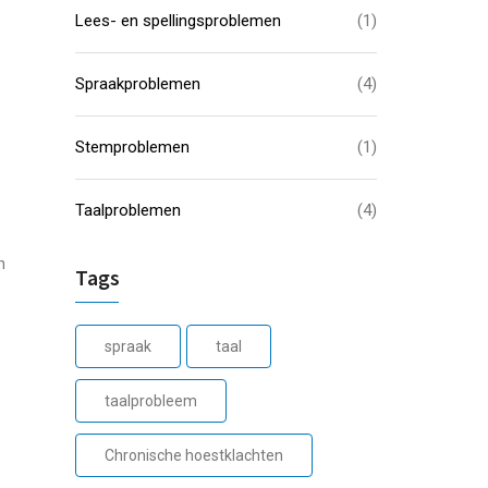
Lees- en spellingsproblemen
(1)
Spraakproblemen
(4)
Stemproblemen
(1)
Taalproblemen
(4)
h
Tags
spraak
taal
taalprobleem
Chronische hoestklachten