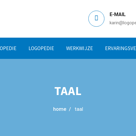
E-MAIL
karin@logoped
OPEDIE
LOGOPEDIE
WERKWIJZE
ERVARINGSV
TAAL
home /
taal