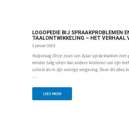
LOGOPEDIE BIJ SPRAAKPROBLEMEN E
TAALONTWIKKELING – HET VERHAAL V
2 januari 2024
Hulpvraag Onze zoon van 4 jaar sprak klanken niet
minder talig uiten dan andere kinderen van zijn le
school als in zijn overige omgeving. Door dit alle
…
LEES MEER