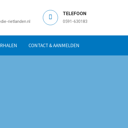
TELEFOON
ie-rietlanden.nl
0591-630183
ERHALEN
CONTACT & AANMELDEN